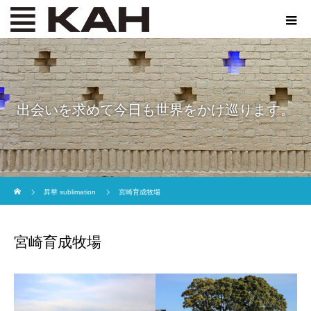
出会いを求めて今日も世界をかけ巡ります。
ホーム
昇華 sublimation
宮崎育成牧場
宮崎育成牧場