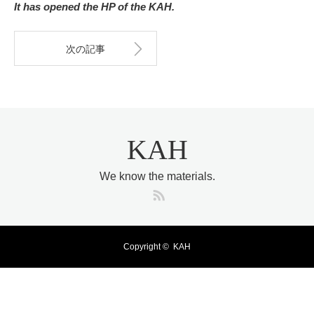
It has opened the HP of the KAH.
次の記事
KAH
We know the materials.
RSS
Copyright ©
KAH